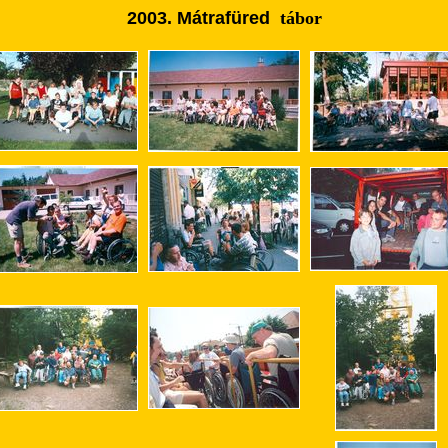
2003. Mátrafüred
tábor