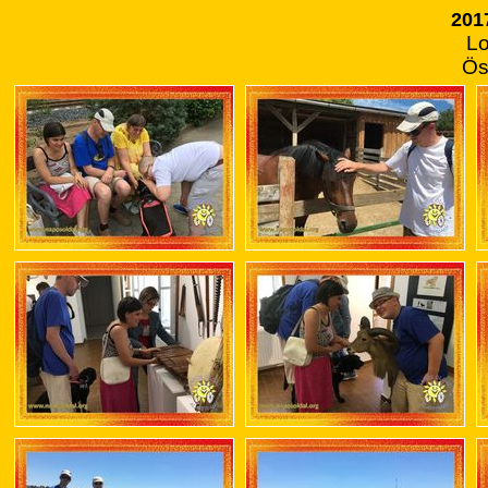
2017
Lo
Ös