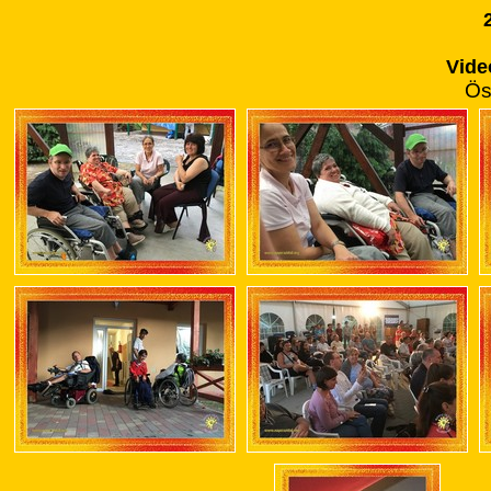
Vide
Ös